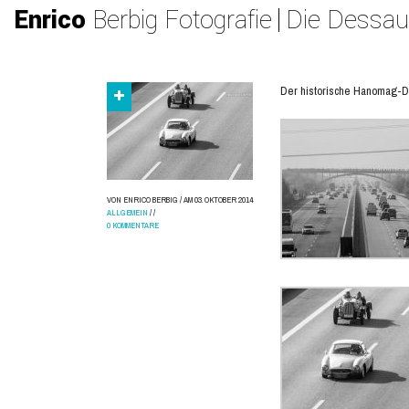
Enrico
Berbig Fotografie
Die Dessau
Der historische Hanomag-Di
VON ENRICO BERBIG
/
AM 03. OKTOBER 2014
ALLGEMEIN
/
/
0 KOMMENTARE