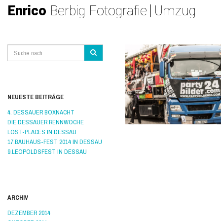
Enrico
Berbig Fotografie
Umzug
NEUESTE BEITRÄGE
4. DESSAUER BOXNACHT
DIE DESSAUER RENNWOCHE
LOST-PLACES IN DESSAU
17.BAUHAUS-FEST 2014 IN DESSAU
9.LEOPOLDSFEST IN DESSAU
VON ENRICO BERBIG
/
AM 02. MÄRZ 201
ALLGEMEIN
/
17
,
2014
,
BAUHAUSTADT
,
DESSAU
,
F
KARNEVAL
,
UMZUG
/
0 KOMMENTARE
ARCHIV
DEZEMBER 2014