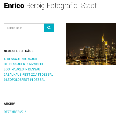
Enrico
Berbig Fotografie
Stadt
NEUESTE BEITRÄGE
4. DESSAUER BOXNACHT
DIE DESSAUER RENNWOCHE
LOST-PLACES IN DESSAU
17.BAUHAUS-FEST 2014 IN DESSAU
9.LEOPOLDSFEST IN DESSAU
VON ENRICO BERBIG
/
AM 24. MÄRZ 201
ALLGEMEIN
/
AM MAIN
,
FRANKFURT
,
STA
0 KOMMENTARE
ARCHIV
DEZEMBER 2014