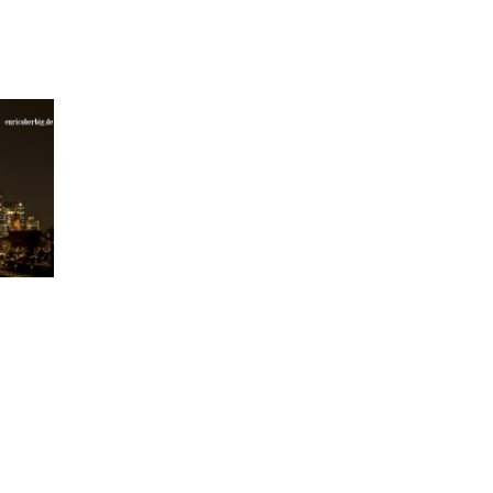
4
DT
/